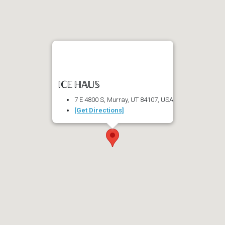
ICE HAUS
7 E 4800 S, Murray, UT 84107, USA
[Get Directions]